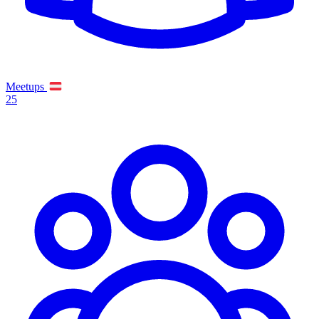
Meetups
25