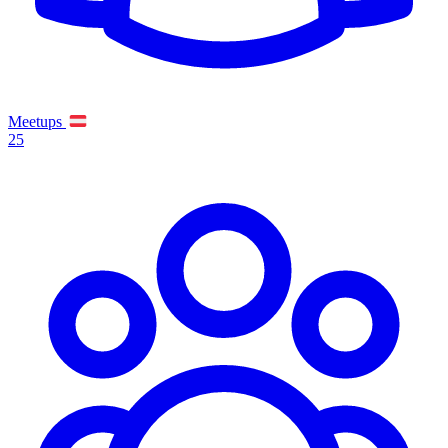
Meetups
25