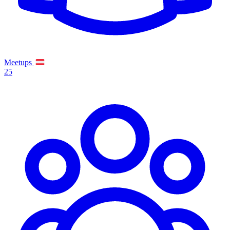
Meetups
25