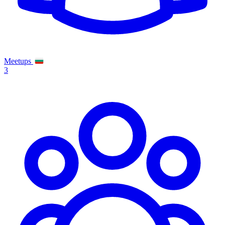
Meetups
3