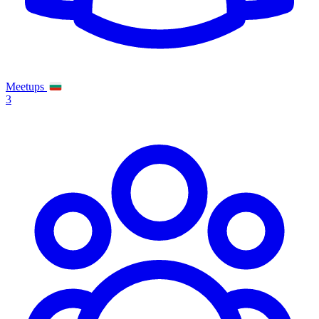
Meetups
3