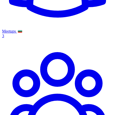
Meetups
3