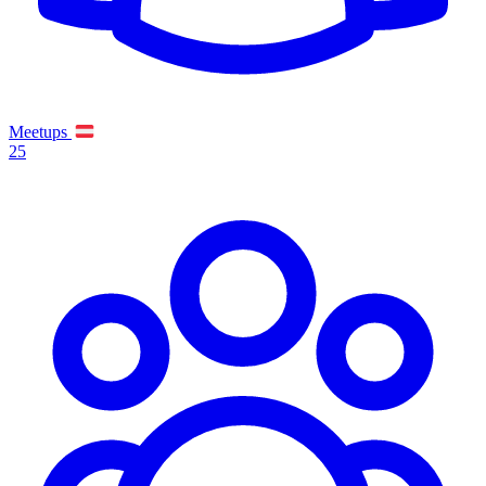
Meetups
25