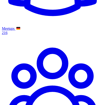
Meetups
216