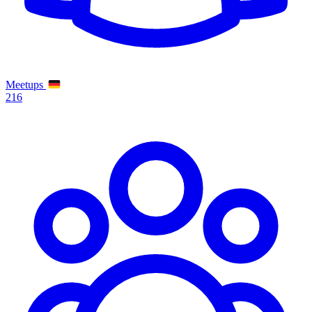
Meetups
216