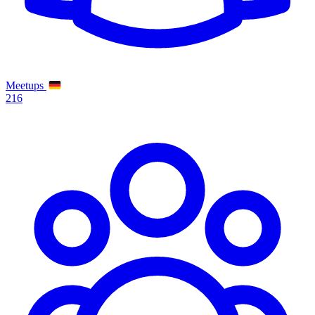
Meetups
216