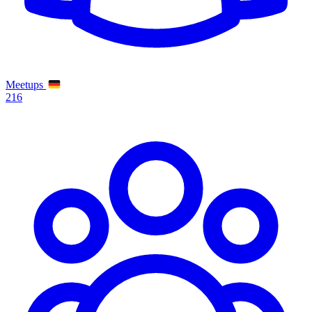
Meetups
216