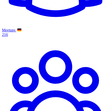
Meetups
216