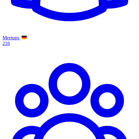
Meetups
216