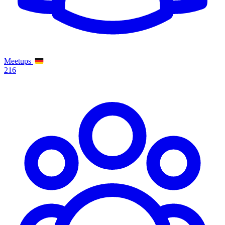
Meetups
216