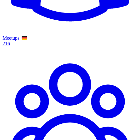
Meetups
216