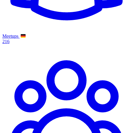
Meetups
216