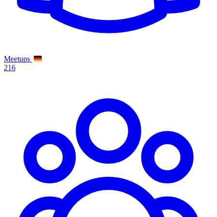
Meetups
216