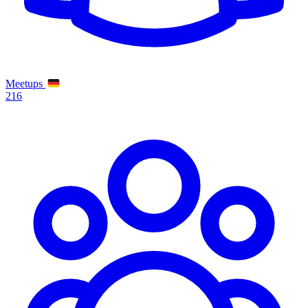
Meetups
216