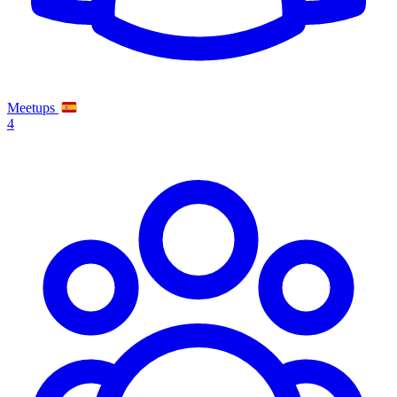
Meetups
4