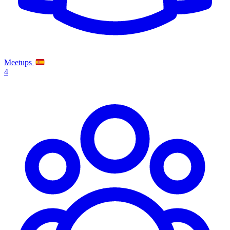
Meetups
4