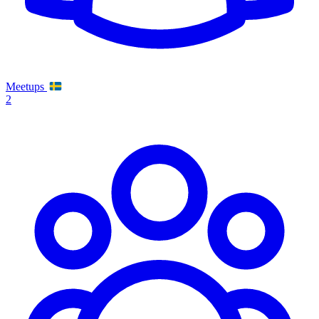
Meetups
2