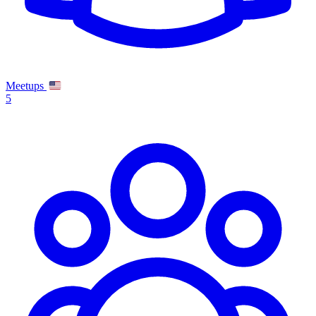
Meetups
5