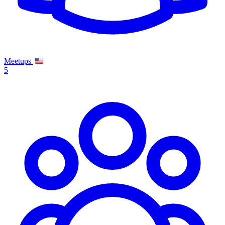
Meetups
5