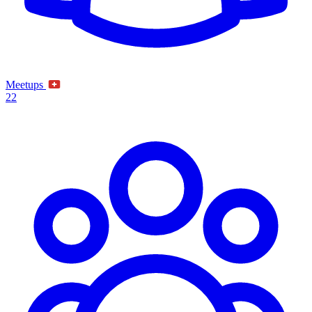
Meetups
22