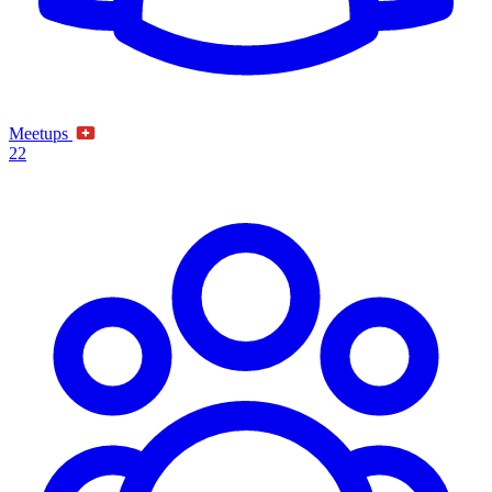
Meetups
22