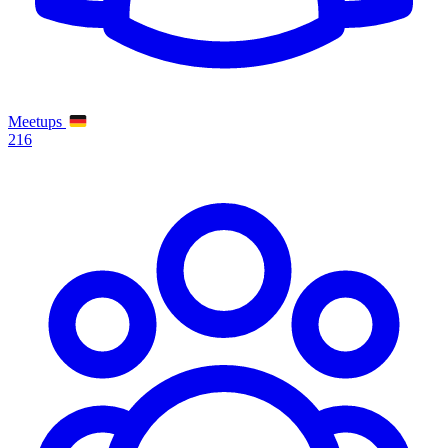
Meetups
216