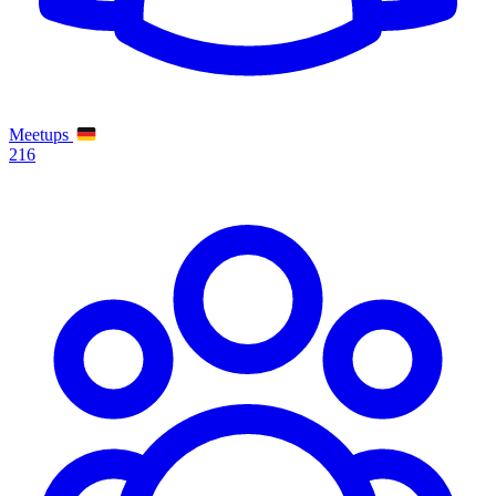
Meetups
216