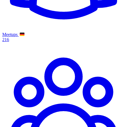
Meetups
216