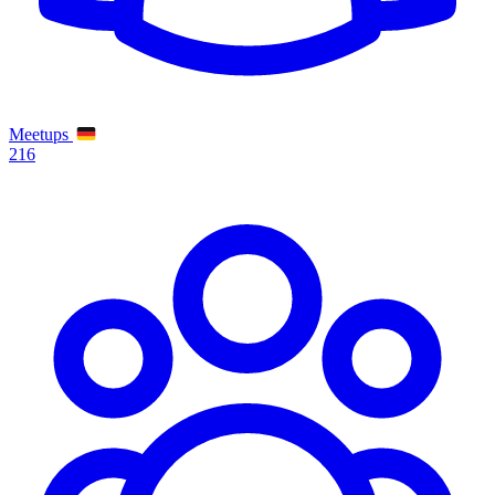
Meetups
216