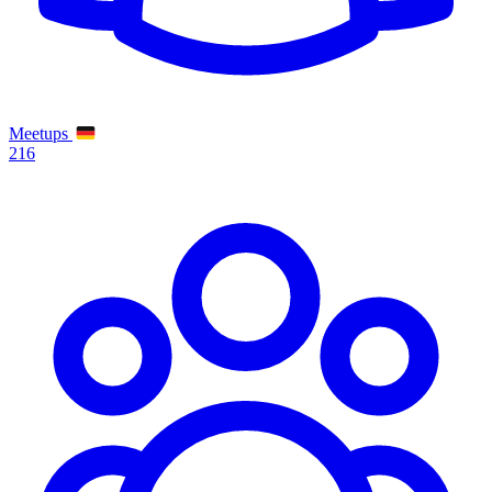
Meetups
216