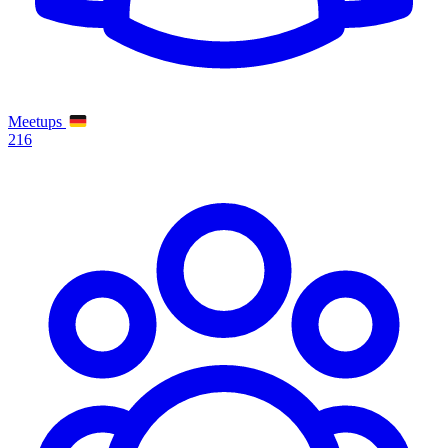
Meetups
216