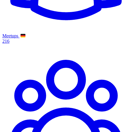
Meetups
216