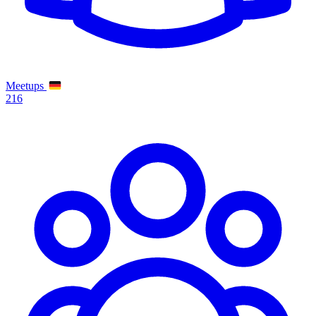
Meetups
216