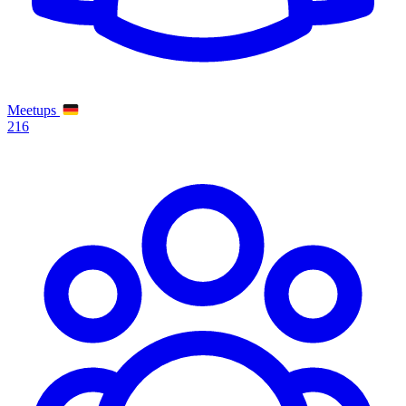
Meetups
216