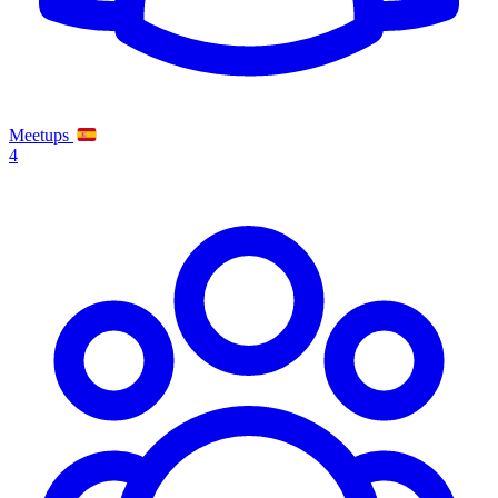
Meetups
4